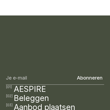
Sharefunding
Real
Estate
Schrijf
je
in
voor
onze
nieuwsbrief
en
word
als
eerste
op
de
hoogte
gehouden
van
nieuwe
beleggingskansen.
AESPIRE
[01]
Beleggen
[02]
Aanbod plaatsen
[03]