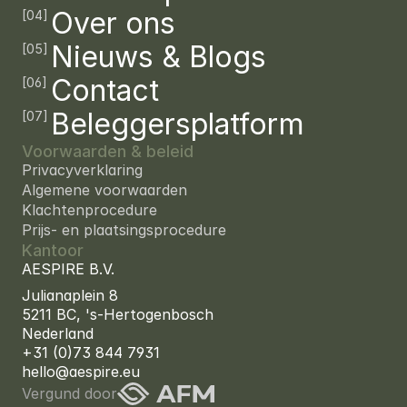
Over ons
[04]
Nieuws & Blogs
[05]
Contact
[06]
Beleggersplatform
[07]
Voorwaarden & beleid
—
Privacyverklaring
—
Algemene voorwaarden
—
Klachtenprocedure
—
Prijs- en plaatsingsprocedure
Kantoor
AESPIRE B.V.
Julianaplein 8 
5211 BC, 's-Hertogenbosch
Nederland
+31 (0)73 844 7931
hello@aespire.eu
Vergund door