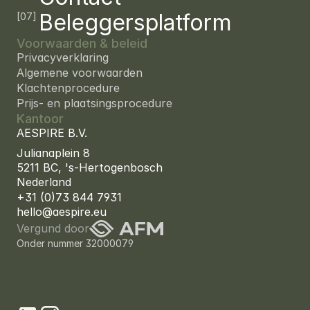
Beleggersplatform
[07]
Voorwaarden & beleid
—
Privacyverklaring
—
Algemene voorwaarden
—
Klachtenprocedure
—
Prijs- en plaatsingsprocedure
Kantoor
AESPIRE B.V.
Julianaplein 8 
5211 BC, 's-Hertogenbosch
Nederland
+31 (0)73 844 7931
hello@aespire.eu
Vergund door
Onder nummer 32000079
Bij
AFM-vergund
beleggersplatform
AESPIRE
word
je
mede-eigenaar
van