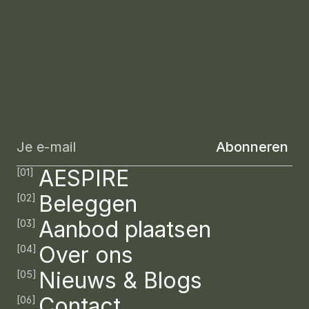
Sharefunding
Real
Estate
Schrijf
je
in
voor
onze
nieuwsbrief
en
word
als
eerste
op
de
hoogte
gehouden
van
nieuwe
beleggingskansen.
AESPIRE
[01]
Beleggen
[02]
Aanbod plaatsen
[03]
Over ons
[04]
Nieuws & Blogs
[05]
Contact
[06]