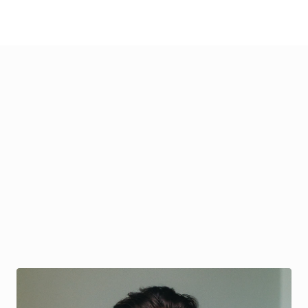
over
beleggers-onboarding,
rapportage
en
het
optimaal
inrichten
van
de
gebruikerservaring.
Team
AESPIRE
Het
team
van
AESPIRE
combineert
expertise
in
vastgoed,
financiering,
technologie
en
regelgeving.
Vanuit
deze
gecombineerde
kennis
bouwen
we
aan
een
transparant
en
professioneel
platform
dat
investeren
en
vastgoedfinanciering
samenbrengt.