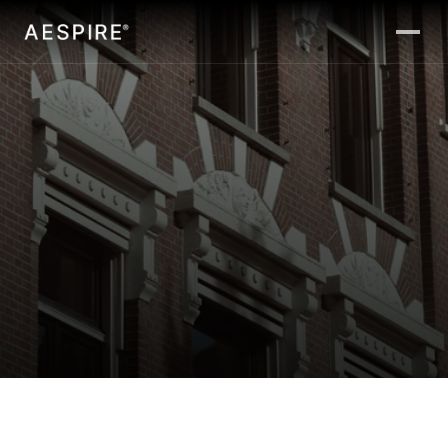
Home
Beleggen
Over
ons
Aanbod plaatsen
AESPIRE
is
hét
beleggersplatform
dat
Over ons
vastgoed
en
funding
op
een
Nieuws & Blogs
laagdrempelige
en
transparante
manier
samenbrengt.
Contact
Beleggersplatform