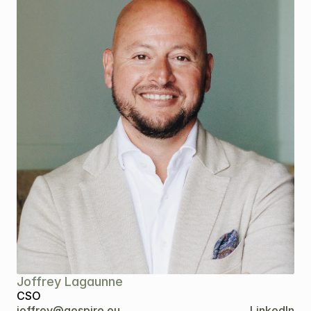
Joffrey Lagaunne
CSO
joffrey@aespire.eu
LinkedIn